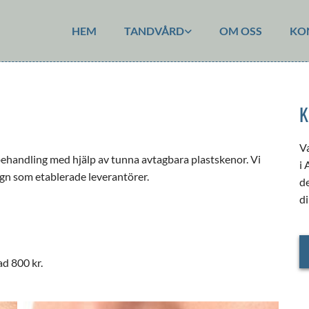
HEM
TANDVÅRD
OM OSS
KO
K
V
 behandling med hjälp av tunna avtagbara plastskenor. Vi
i 
gn som etablerade leverantörer.
de
di
d 800 kr.