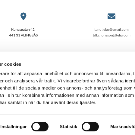


Kungsgatan 42,
tandl.glas@gmail.com
441 31 ALINGSÅS
tdl.c.jonsson@telia.com
r cookies
rare för att anpassa innehållet och annonserna till användarna, t
er och analysera vår trafik. Vi vidarebefordrar även sådana ident
 enhet till de sociala medier och annons- och analysföretag som 
Hörntanden - Org.nr: 559008-4405
 i sin tur kombinera informationen med annan information som
e har samlat in när du har använt deras tjänster.
Inställningar
Statistik
Marknadsfö