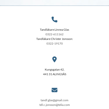

Tandläkare Linnea Glas
0322-611162
Tandläkare Christer Jonsson:
0322-19170

Kungsgatan 42,
441 31 ALINGSÅS

tandl.glas@gmail.com
tdl.c.jonsson@telia.com