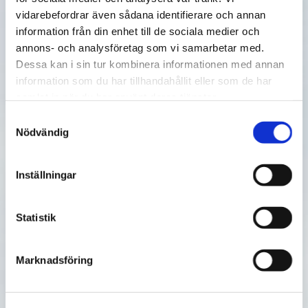
vidarebefordrar även sådana identifierare och annan
information från din enhet till de sociala medier och
Bettskenor
annons- och analysföretag som vi samarbetar med.
Dessa kan i sin tur kombinera informationen med annan
Många gnisslar tänder utan att veta om det. Vi
information som du har tillhandahållit eller som de har
erbjuder bettskenor som hjälpmedel vid både
samlat in när du har använt deras tjänster.
tandgnissling och snarkning.
Samtyckesval
Nödvändig
Läs mer
Inställningar
Statistik
Implantat
Marknadsföring
Kan man ersätta en eller flera saknade tänder?