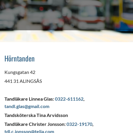
Hörntanden
Kungsgatan 42
441 31 ALINGSÅS
Tandläkare Linnea Glas:
0322-611162
,
tandl.glas@gmail.com
Tandsköterska Tina Arvidsson
Tandläkare Christer Jonsson:
0322-19170
,
tdl.c.jonsson@telia.com