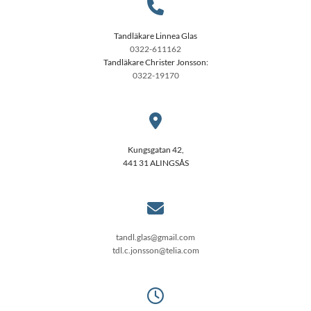

Tandläkare Linnea Glas
0322-611162
Tandläkare Christer Jonsson:
0322-19170

Kungsgatan 42,
441 31 ALINGSÅS

tandl.glas@gmail.com
tdl.c.jonsson@telia.com
