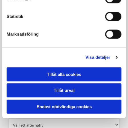
Statistik
Skicka gärna ett meddelande
Marknadsföring
Namn*
Visa detaljer
E-mail*
Tillåt alla cookies
Telefon*
Tillåt urval
Endast nödvändiga cookies
Ange vilken tandläkare du vill komma i kontakt med: